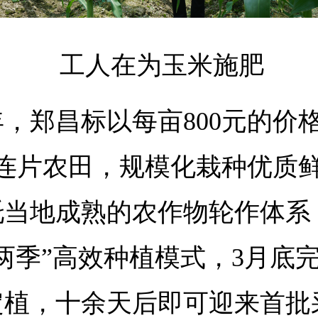
工人在为玉米施肥
年，郑昌标以每亩800元的价
亩连片农田，规模化栽种优质
托当地成熟的农作物轮作体系
两季”高效种植模式，3月底
植，十余天后即可迎来首批采