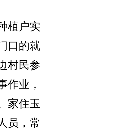
种植户实
门口的就
边村民参
事作业，
。家住玉
人员，常