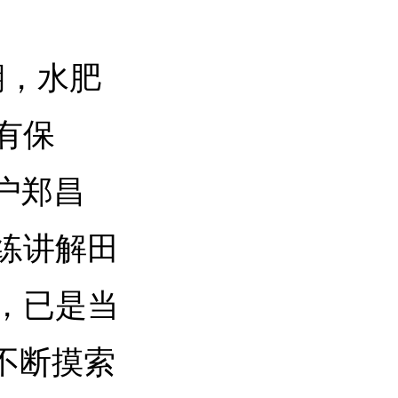
期，水肥
有保
户郑昌
练讲解田
，已是当
不断摸索