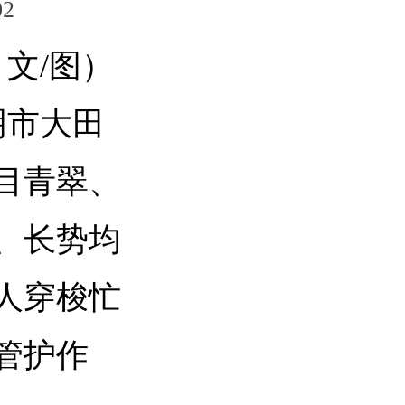
2
 文/图）
明市大田
目青翠、
、长势均
人穿梭忙
管护作