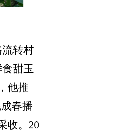
格流转村
鲜食甜玉
，他推
完成春播
收。20