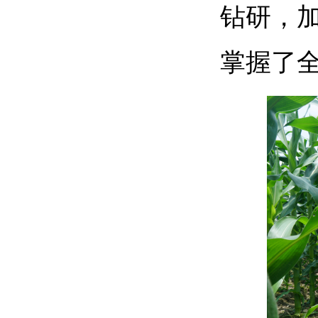
钻研，
掌握了