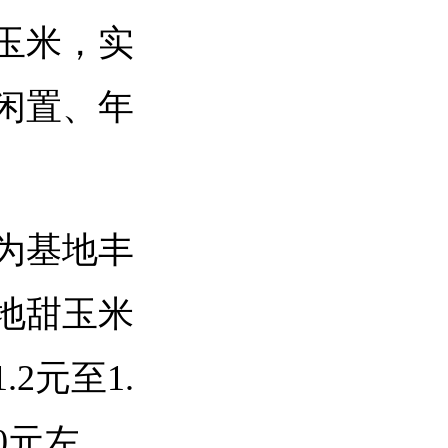
玉米，实
闲置、年
为基地丰
地甜玉米
2元至1.
0元左