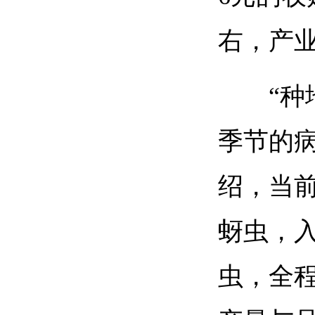
右，产
“
季节的
绍，当
蚜虫，
虫，全