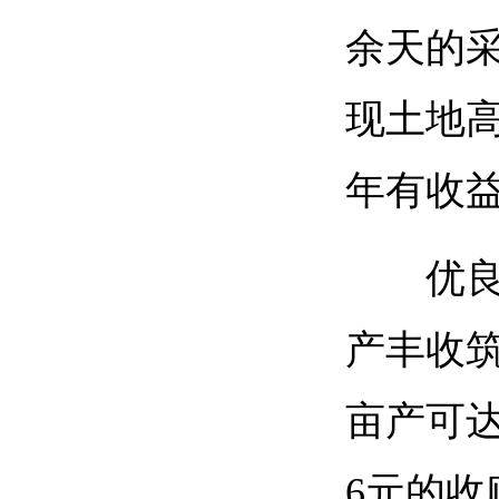
余天的
现土地
年有收
优
产丰收
亩产可达
6元的收