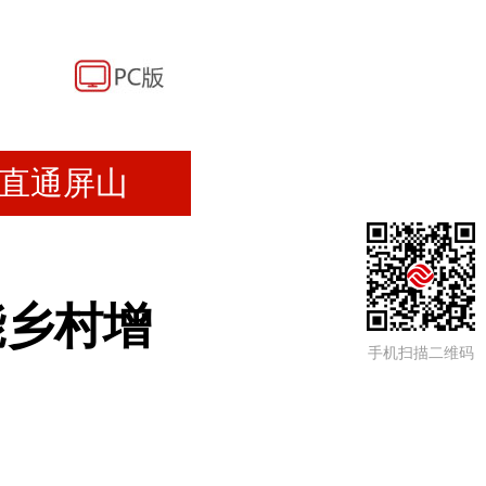
直通屏山
能乡村增