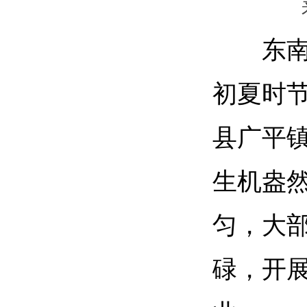
东南
初夏时节
县广平
生机盎
匀，大
碌，开