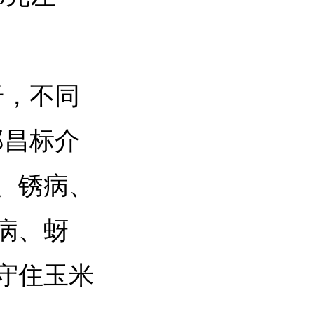
干，不同
郑昌标介
、锈病、
病、蚜
守住玉米