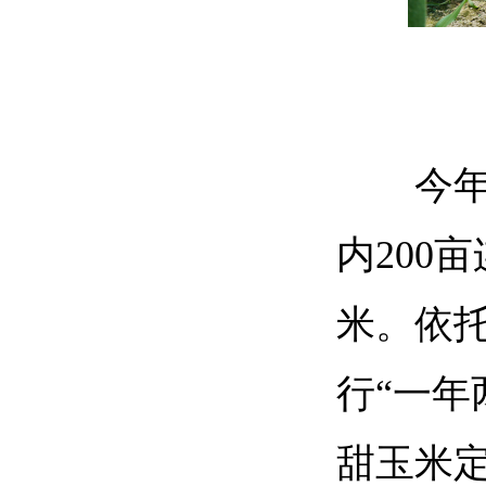
今
内200
米。依
行“一年
甜玉米定