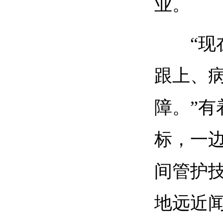
业。
“
跟上、
障。”有
标，一
间管护
地远近闻