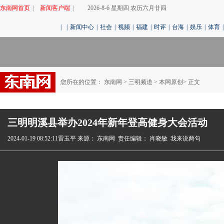
东南网首页
|
新闻客户端
|
2026-8-6 星期四 农历六月廿四
|
|
新闻中心
|
社会
|
视频
|
福建
|
时评
|
台海
|
娱乐
|
体育
|
您所在的位置： 东南网 >
三明频道
>
本网原创
> 正文
三明明溪县举办2024年新年登高健身大会活动
2024-01-19 08:52:11雷玉平
来源： 东南网
责任编辑： 肖晓敏
我来说两句