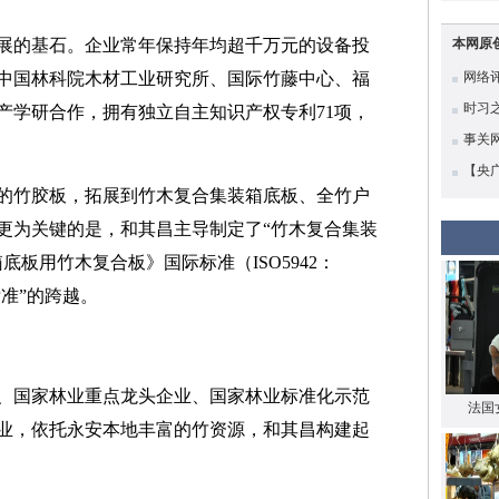
展的基石。企业常年保持年均超千万元的设备投
本网原
中国林科院木材工业研究所、国际竹藤中心、福
网络评
时习
产学研合作，拥有独立自主知识产权专利71项，
高质
事关
【央
的竹胶板，拓展到竹木复合集装箱底板、全竹户
底蕴
更为关键的是，和其昌主导制定了“竹木复合集装
板用竹木复合板》国际标准（ISO5942：
标准”的跨越。
、国家林业重点龙头企业、国家林业标准化示范
法国
业，依托永安本地丰富的竹资源，和其昌构建起