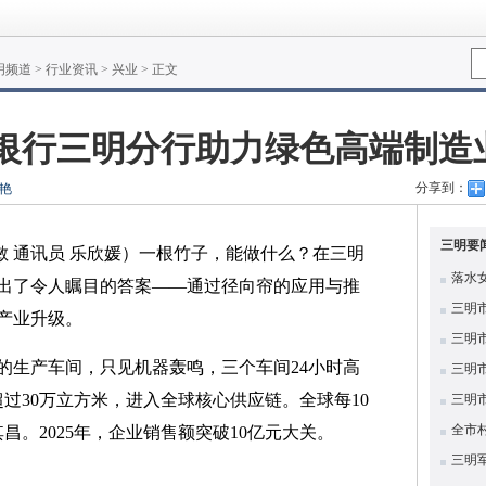
明频道
>
行业资讯
>
兴业
> 正文
业银行三明分行助力绿色高端制造
分享到：
艳
三明要
晓敏 通讯员 乐欣媛）一根竹子，能做什么？在三明
落水
出了令人瞩目的答案——通过径向帘的应用与推
三明
产业升级。
三明
的生产车间，只见机器轰鸣，三个车间24小时高
三明
过30万立方米，进入全球核心供应链。全球每10
三明
全市
昌。2025年，企业销售额突破10亿元大关。
三明