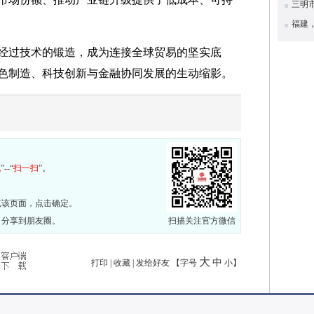
三明
福建
经过技术的锻造，成为连接全球贸易的坚实底
色制造、科技创新与金融协同发展的生动缩影。
现
”--“
扫一扫
”。
览该页面，点击确定。
，分享到朋友圈。
扫描关注官方微信
大
中
打印
|
收藏
|
发给好友
【字号
小
】