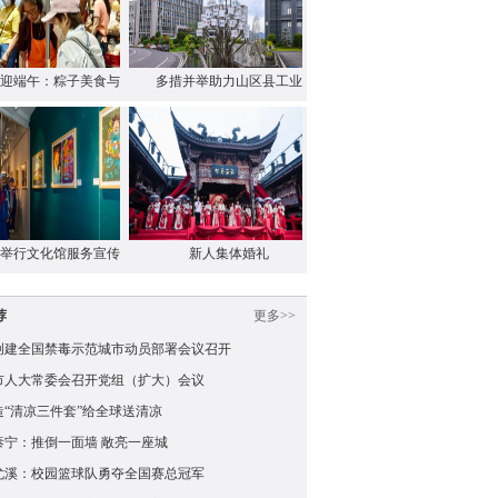
迎端午：粽子美食与
多措并举助力山区县工业
…
…
举行文化馆服务宣传
新人集体婚礼
…
荐
更多>>
创建全国禁毒示范城市动员部署会议召开
市人大常委会召开党组（扩大）会议
造“清凉三件套”给全球送清凉
泰宁：推倒一面墙 敞亮一座城
尤溪：校园篮球队勇夺全国赛总冠军