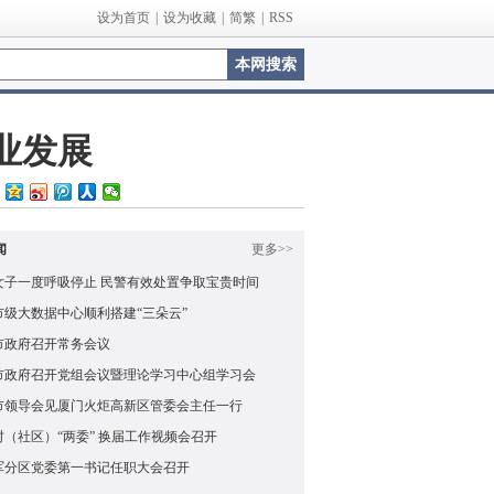
设为首页
|
设为收藏
|
简繁
|
RSS
业发展
闻
更多>>
女子一度呼吸停止 民警有效处置争取宝贵时间
市级大数据中心顺利搭建“三朵云”
市政府召开常务会议
市政府召开党组会议暨理论学习中心组学习会
市领导会见厦门火炬高新区管委会主任一行
村（社区）“两委” 换届工作视频会召开
军分区党委第一书记任职大会召开