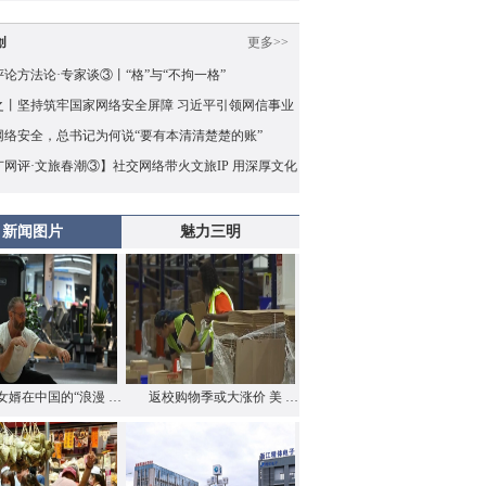
创
更多>>
论方法论·专家谈③丨“格”与“不拘一格”
之丨坚持筑牢国家网络安全屏障 习近平引领网信事业
量发展
网络安全，总书记为何说“要有本清清楚楚的账”
广网评·文旅春潮③】社交网络带火文旅IP 用深厚文化
兜住“泼天的流量”
新闻图片
魅力三明
女婿在中国的“浪漫 …
返校购物季或大涨价 美 …