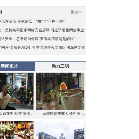
创
更多>>
论方法论·专家谈③丨“格”与“不拘一格”
之丨坚持筑牢国家网络安全屏障 习近平引领网信事业
量发展
网络安全，总书记为何说“要有本清清楚楚的账”
广网评·文旅春潮③】社交网络带火文旅IP 用深厚文化
兜住“泼天的流量”
新闻图片
魅力三明
女婿在中国的“浪漫 …
返校购物季或大涨价 美 …