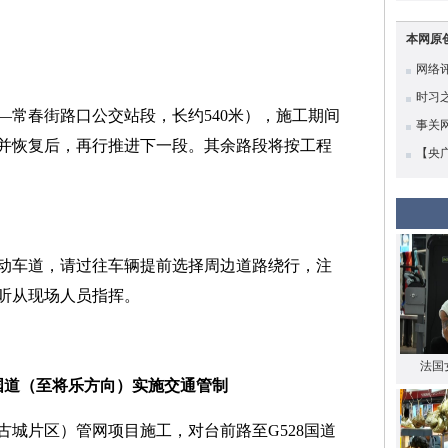
0。
本网原
网络评
时习
—常春街路口公交站段，长约540米），施工期间
高质
事关
并恢复后，再行推进下一段。其余路段将按工程
【央
底蕴
动车道，请过往车辆提前选择周边道路绕行，注
听从现场人员指挥。
法国
8国道（至将乐方向）实施交通管制
古城片区）管网项目施工，对台前路至G528国道