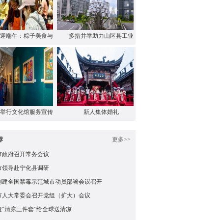
迎端午：粽子美食与
多措并举助力山区县工业
…
…
举行文化馆服务宣传
新人集体婚礼
…
荐
更多>>
市政府召开常务会议
市领导赴宁化县调研
创建全国禁毒示范城市动员部署会议召开
市人大常委会召开党组（扩大）会议
造“清凉三件套”给全球送清凉