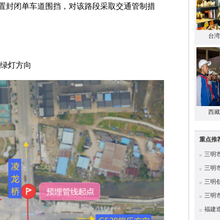
置封闭单车道围挡，对该路段采取交通管制措
台湾
红绿灯方向
西藏
重点推
三明
三明
三明
三明
福建