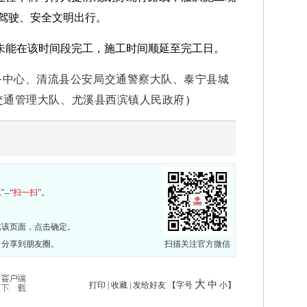
驾驶、安全文明出行。
程未能在该时间段完工，施工时间顺延至完工日。
务中心、清流县公安局交通警察大队、
泰宁县城
交通管理大队、尤溪县西滨镇人民政府
）
现
”--“
扫一扫
”。
览该页面，点击确定。
，分享到朋友圈。
扫描关注官方微信
大
中
打印
|
收藏
|
发给好友
【字号
小
】