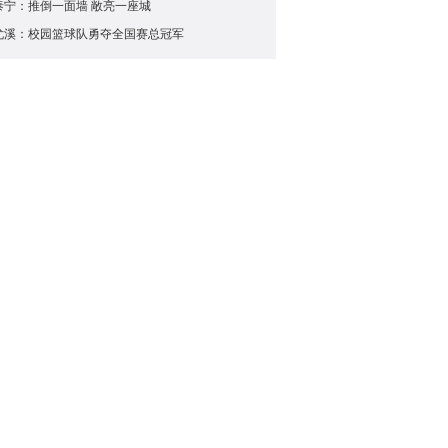
泰宁：推倒一面墙 敞亮一座城
尤溪：校园篮球队勇夺全国赛总冠军