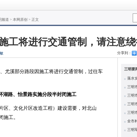
明频道
>
本网原创
> 正文
因施工将进行交通管制，请注意绕
分享到：
敏
三明要
、尤溪
部分路段因施工
将进行交通管制，
过往车
落水
三明
环湖路、怡景路实施分段半封闭施工
三明
三明
片区、文化片区改造工程）建设需要，对北山
三明
闭施工。
全市
三明