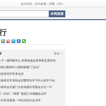
设为首页
|
设为收藏
|
简繁
|
RSS
行
闻
更多>>
女子一度呼吸停止 民警有效处置争取宝贵时间
市级大数据中心顺利搭建“三朵云”
市政府召开常务会议
市政府召开党组会议暨理论学习中心组学习会
市领导会见厦门火炬高新区管委会主任一行
村（社区）“两委” 换届工作视频会召开
军分区党委第一书记任职大会召开