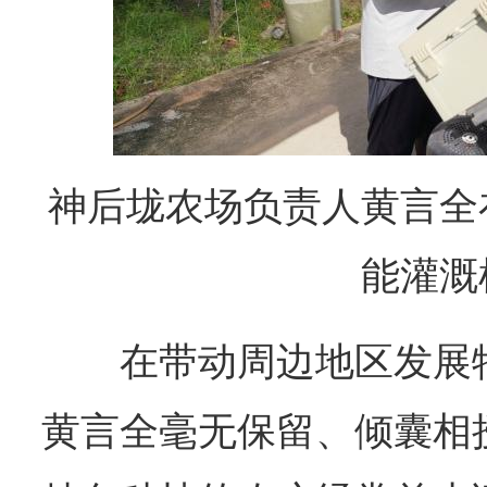
神后垅农场负责人黄言全
能灌溉
在带动周边地区发展
黄言全毫无保留、倾囊相