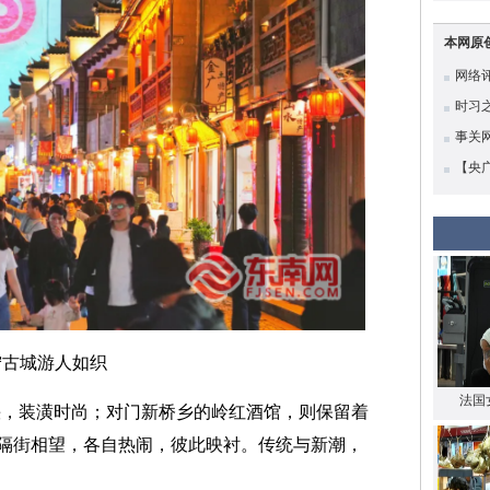
本网原
网络评
时习
高质
事关
【央
底蕴
宁古城游人如织
法国
乐轻快，装潢时尚；对门新桥乡的岭红酒馆，则保留着
隔街相望，各自热闹，彼此映衬。传统与新潮，