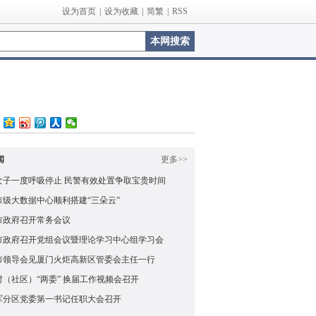
设为首页
|
设为收藏
|
简繁
|
RSS
闻
更多>>
女子一度呼吸停止 民警有效处置争取宝贵时间
市级大数据中心顺利搭建“三朵云”
市政府召开常务会议
市政府召开党组会议暨理论学习中心组学习会
市领导会见厦门火炬高新区管委会主任一行
村（社区）“两委” 换届工作视频会召开
军分区党委第一书记任职大会召开