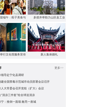
迎端午：粽子美食与
多措并举助力山区县工业
…
…
举行文化馆服务宣传
新人集体婚礼
…
荐
更多>>
市领导赴宁化县调研
创建全国禁毒示范城市动员部署会议召开
市人大常委会召开党组（扩大）会议
造“清凉三件套”给全球送清凉
泰宁：推倒一面墙 敞亮一座城