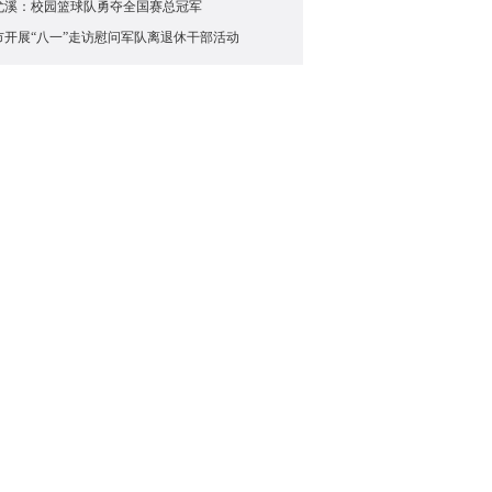
尤溪：校园篮球队勇夺全国赛总冠军
市开展“八一”走访慰问军队离退休干部活动