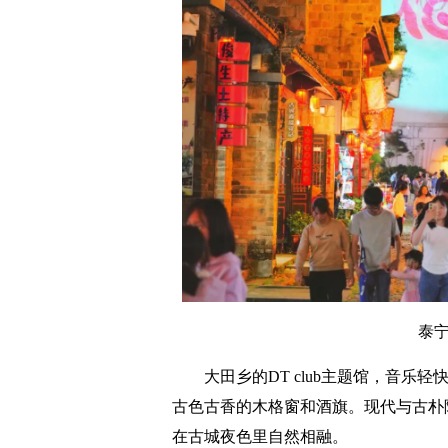
泰
大田乡的DT club主题馆，音
古色古香的木格窗和酒旗。现代与古朴
在古城夜色里自然相融。