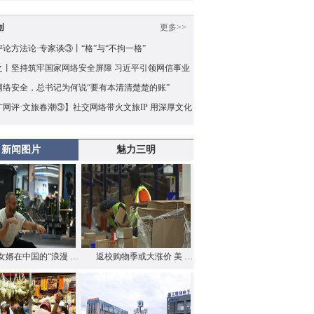
创
更多>>
论方法论·专家谈③丨“格”与“不拘一格”
之丨坚持筑牢国家网络安全屏障 习近平引领网信事业
量发展
网络安全，总书记为何说“要有本清清楚楚的账”
广网评·文旅春潮③】社交网络带火文旅IP 用深厚文化
兜住“泼天的流量”
新闻图片
魅力三明
女婿在中国的“浪漫 …
返校购物季或大涨价 美 …