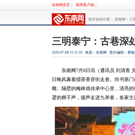
东南网首页
|
新闻客户端
|
您所在的位置： 东南网 >
三
三明泰宁：古巷深
2026-07-08 15:31:10
来源：东南网
责任编辑：蔡晓
东南网7月8日讯（通讯员 刘清香
日晚风裹着擂茶香穿街走巷。尚书第门
雕。隔壁的梅林戏传承中心里，清亮的
逻的梆子声，循声走进九举巷，各家主