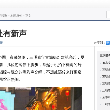
明频道
>
本网原创
> 正文
处有新声
分享到：
卿
三明要
 文/图）夜幕降临，三明泰宁古城街灯次第亮起，夏
落水
前，几位游客停下脚步，举起手机拍下檐角的砖
三明
唱腔与观众的喝彩声交织，不远处还传来打更巡
三明
题馆正热闹。
三明
三明
全市
三明