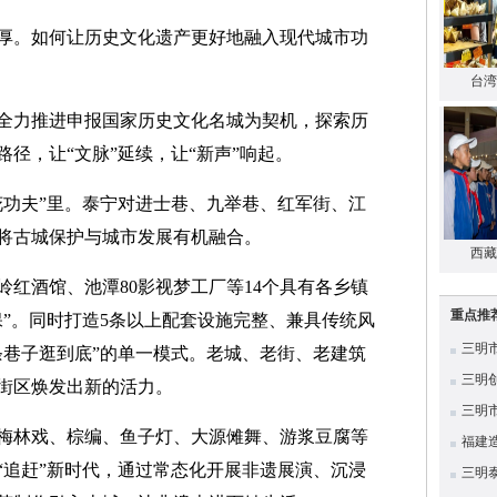
厚。如何让历史文化遗产更好地融入现代城市功
台湾
全力推进申报国家历史文化名城为契机，探索历
径，让“文脉”延续，让“新声”响起。
花功夫”里。泰宁对进士巷、九举巷、红军街、江
将古城保护与城市发展有机融合。
西藏
红酒馆、池潭80影视梦工厂等14个具有各乡镇
重点推
保”。同时打造5条以上配套设施完整、兼具传统风
三明
条巷子逛到底”的单一模式。老城、老街、老建筑
三明
街区焕发出新的活力。
三明
梅林戏、棕编、鱼子灯、大源傩舞、游浆豆腐等
福建
“追赶”新时代，通过常态化开展非遗展演、沉浸
三明