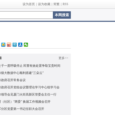
设为首页
|
设为收藏
|
简繁
|
RSS
闻
更多>>
女子一度呼吸停止 民警有效处置争取宝贵时间
市级大数据中心顺利搭建“三朵云”
市政府召开常务会议
市政府召开党组会议暨理论学习中心组学习会
市领导会见厦门火炬高新区管委会主任一行
村（社区）“两委” 换届工作视频会召开
军分区党委第一书记任职大会召开