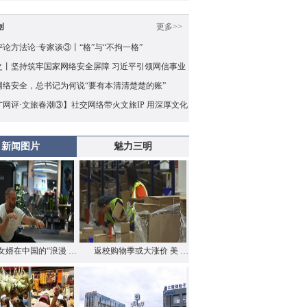
创
更多>>
论方法论·专家谈③丨“格”与“不拘一格”
之丨坚持筑牢国家网络安全屏障 习近平引领网信事业
量发展
网络安全，总书记为何说“要有本清清楚楚的账”
广网评·文旅春潮③】社交网络带火文旅IP 用深厚文化
兜住“泼天的流量”
新闻图片
魅力三明
女婿在中国的“浪漫 …
返校购物季或大涨价 美 …