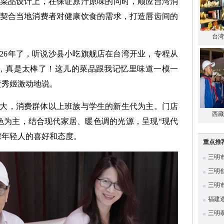
菜品设计上，在保证原汁原味的同时，顺应台湾消
契合当地消费者对健康饮食的需求，打造唇齿间的
台湾
26年了，听说沙县小吃旗舰店在台湾开业，专程从
，真是太棒了！这儿的菜品跟我记忆里味道一模一
黄秀姬激动地说。
大，消费群体以上班族与学生的新生代为主。门店
西藏
橙色为主，结合现代家居、暖色调的光源，呈现“现代
湾年轻人的喜好和态度。
重点推
三明
三明
三明
福建
三明