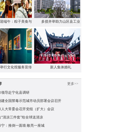
迎端午：粽子美食与
多措并举助力山区县工业
…
…
举行文化馆服务宣传
新人集体婚礼
…
荐
更多>>
市领导赴宁化县调研
创建全国禁毒示范城市动员部署会议召开
市人大常委会召开党组（扩大）会议
造“清凉三件套”给全球送清凉
泰宁：推倒一面墙 敞亮一座城