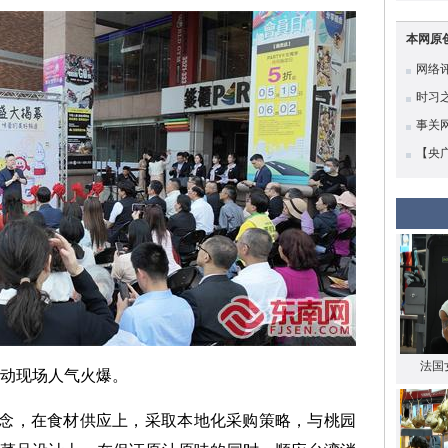
本网原
网络评
时习
高质
事关
【央
底蕴
法国
动现场人气火爆。
理念，在食材供应上，采取本地化采购策略，与桃园