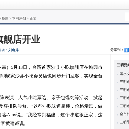
明频道
>
本网原创
> 正文
旗舰店开业
分享到：
编辑：刘惠萍
三明要
林霖
）5月13日，台湾首家沙县小吃旗舰店在桃园市
落水
等地8家沙县小吃会员店也同步开门迎客，实现全台
三明
三明
阵表演、人气小吃票选、亲子包馄饨等活动，掀起
三明
食客排队尝鲜。“这些小吃味道超棒，价格亲民，做
三明
全市
食客Amy说。“我经常到福建，这个味道很正宗，这
三明
食客黄建诚说。