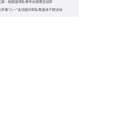
尤溪：校园篮球队勇夺全国赛总冠军
市开展“八一”走访慰问军队离退休干部活动