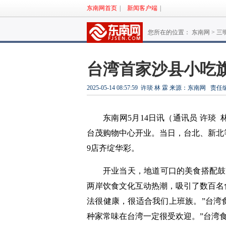
东南网首页
|
新闻客户端
|
您所在的位置： 东南网 >
三
台湾首家沙县小吃
2025-05-14 08:57:59
许琰 林 霖
来源：东南网
责任
东南网5月14日讯（通讯员
许琰
台茂购物中心开业。当日，台北、新北
9店齐绽华彩。
开业当天，地道可口的美食搭配鼓
两岸饮食文化互动热潮，吸引了数百名
法很健康，很适合我们上班族。”台湾
种家常味在台湾一定很受欢迎。”台湾