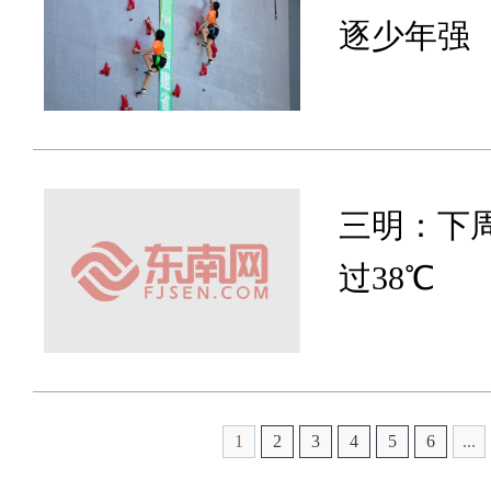
逐少年强
三明：下
过38℃
1
2
3
4
5
6
...