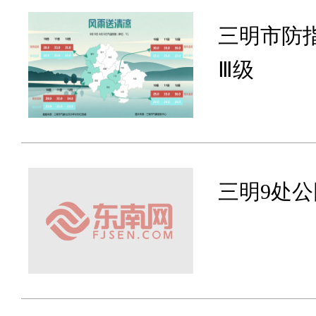
三明市防
Ⅲ级
三明9处